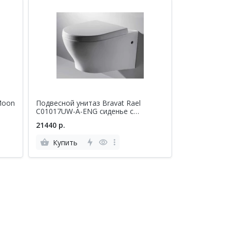
Moon
Подвесной унитаз Bravat Rael
C01017UW-A-ENG сиденье с
микролифтом, белый
21440 р.
Купить