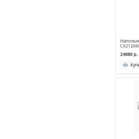
Напольны
CX21206
сиденьем
24880 р.
Куп