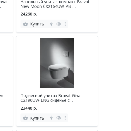
avat
Напольный унитаз-компакт Bravat
New Moon CX2164UW-PB-
RUS/CY2164W-PB-RUS сиденье с
24260 р.
микролифтом, белый
Купить
en
Подвесной унитаз Bravat Gina
C2190UW-ENG сиденье с
микролифтом, белый
23440 р.
Купить