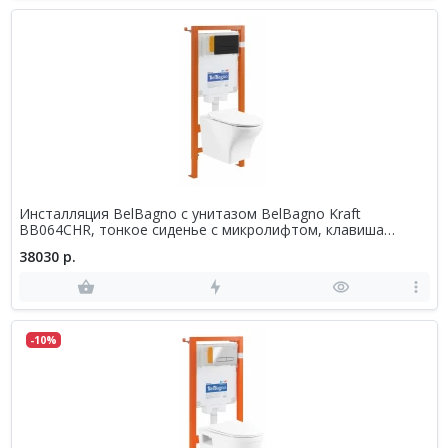
Инсталляция BelBagno с унитазом BelBagno Kraft
BB064CHR, тонкое сиденье с микролифтом, клавиша
черная матовая, комплект 4 в 1
38030 р.
-10%