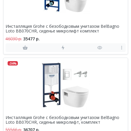
Инсталляция Grohe с безободковым унитазом BelBagno
Loto BB070CHR, сиденье микролифт комплект
46030 р.
35477 р.
-34%
Инсталляция Grohe с безободковым унитазом BelBagno
Loto BB070CHR, сиденье микролифт, комплект
55566 р.
36707 р.