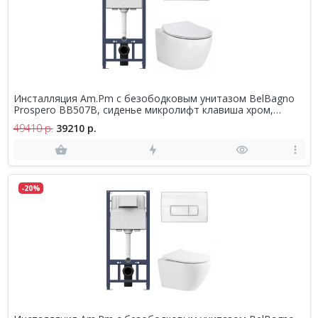
Инсталляция Am.Pm с безободковым унитазом BelBagno
Prospero BB507B, сиденье микролифт клавиша хром,
комплект
49410 р.
39210 р.
-20%