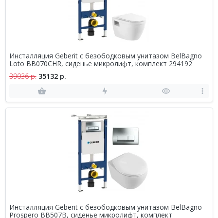
Инсталляция Geberit с безободковым унитазом BelBagno
Loto BB070CHR, сиденье микролифт, комплект 294192
39036 р.
35132 р.
Инсталляция Geberit с безободковым унитазом BelBagno
Prospero BB507B, сиденье микролифт, комплект