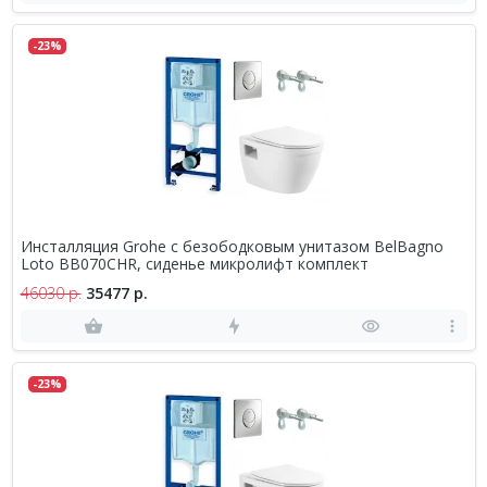
-23%
Инсталляция Grohe с безободковым унитазом BelBagno
Loto BB070CHR, сиденье микролифт комплект
46030 р.
35477 р.
-23%