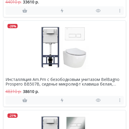
44010 р.
33610 р.
-20%
Инсталляция Am.Pm с безободковым унитазом BelBagno
Prospero BB507B, сиденье микролифт клавиша белая,
комплект
48310 р.
38610 р.
-21%