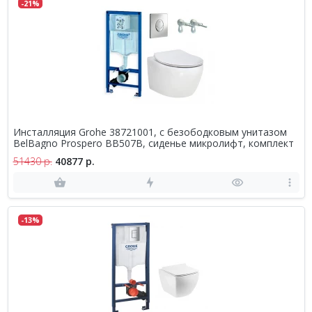
-21%
Инсталляция Grohe 38721001, с безободковым унитазом
BelBagno Prospero BB507B, сиденье микролифт, комплект
51430 р.
40877 р.
-13%