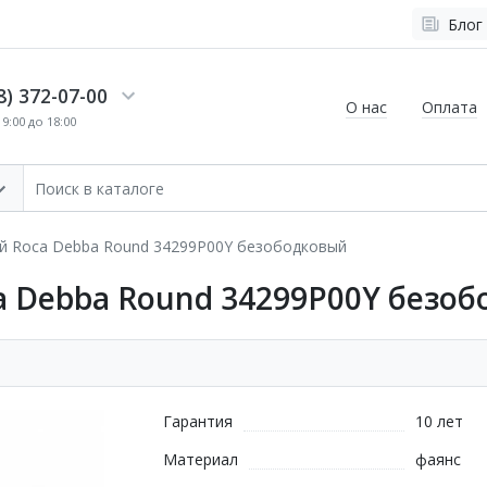
Блог
8) 372-07-00
О нас
Оплата
9:00 до 18:00
й Roca Debba Round 34299P00Y безободковый
a Debba Round 34299P00Y безо
Гарантия
10 лет
Материал
фаянс