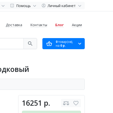
Помощь
Личный кабинет
Доставка
Контакты
Блог
Акции
0
товар(ов),
на
0 р.
бодковый
16251 р.