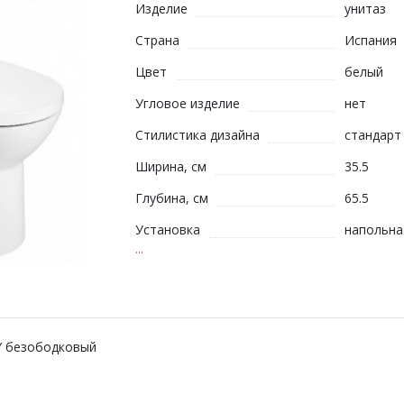
Изделие
унитаз
Страна
Испания
Цвет
белый
Угловое изделие
нет
Стилистика дизайна
стандарт
Ширина, см
35.5
Глубина, см
65.5
Установка
напольна
...
Y безободковый